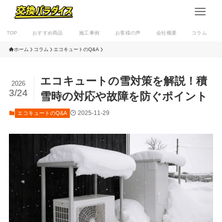
TOP
おすすめ商品
施工事例
お客様の声
会社概要
コラム
ホーム
コラム
エコキュートのQ&A
エコキュートの雪対策を解説！積
2026
3/24
雪時の対応や故障を防ぐポイント
2025-11-29
エコキュートのQ&A