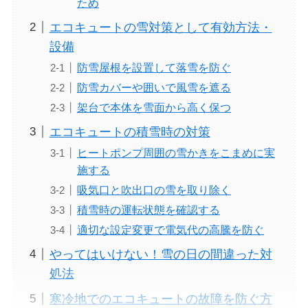
ため
エコキュートの雪対策として有効方法・
設備
防雪屋根を設置して落雪を防ぐ
防雪カバーや囲いで風雪を遮る
架台で本体を雪面から高く保つ
エコキュートの積雪時の対策
ヒートポンプ周囲の雪かきをこまめに実
施する
吸気口と吹出口の雪を取り除く
積雪時の運転状態を確認する
適切な設定変更で電気代の高騰を防ぐ
やってはいけない！雪の日の間違った対
処法
寒冷地でのエコキュートの故障を防ぐ方