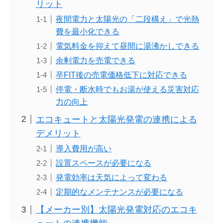
リット
夜間電力と太陽光の「二段構え」で光熱
費を最小化できる
電気料金を抑えて昼間に湯沸かしできる
余剰電力を売電できる
卒FIT後の売電価格低下に対応できる
停電・断水時でもお湯が使える災害対応
力の向上
エコキュートと太陽光発電の連携による
デメリット
導入費用が高い
設置スペースが必要になる
発電効率は天気によって変わる
定期的なメンテナンスが必要になる
【メーカー別】太陽光発電対応のエコキ