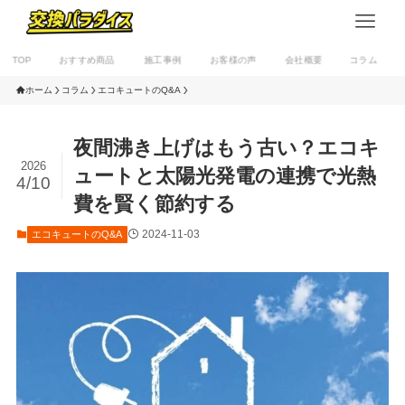
TOP
おすすめ商品
施工事例
お客様の声
会社概要
コラム
ホーム
コラム
エコキュートのQ&A
夜間沸き上げはもう古い？エコキ
2026
ュートと太陽光発電の連携で光熱
4/10
費を賢く節約する
2024-11-03
エコキュートのQ&A