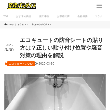
TOP
おすすめ商品
施工事例
お客様の声
会社概要
コラム
ホーム
コラム
エコキュートのQ&A
エコキュートの防音シートの貼り
2025
方は？正しい貼り付け位置や騒音
3/30
対策の理由を解説
2025-03-30
エコキュートのQ&A