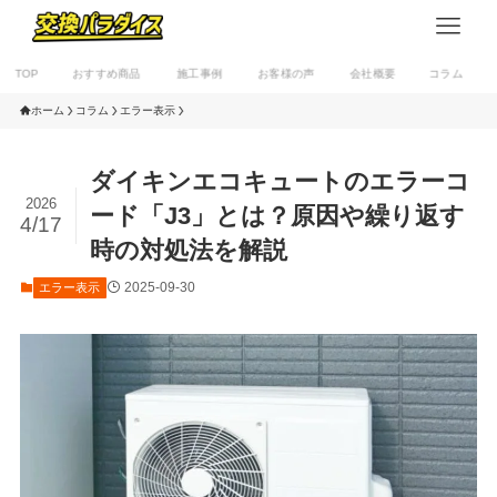
TOP
おすすめ商品
施工事例
お客様の声
会社概要
コラム
ホーム
コラム
エラー表示
ダイキンエコキュートのエラーコ
2026
ード「J3」とは？原因や繰り返す
4/17
時の対処法を解説
2025-09-30
エラー表示