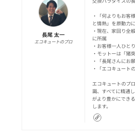
交換パラダイスの
・「何よりもお客
と情熱」を原動力
・現在、家回り全
長尾 太一
に所属
エコキュートのプロ
・お客様一人ひと
・モットーは「猪
・「長尾さんにお
・「エコキュート
エコキュートのプ
識、すべてに精通
がより豊かにでき
します。