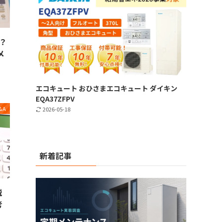
？
メ
エコキュート おひさまエコキュート ダイキン
EQA37ZFPV
&A
2026-05-18
新着記事
説
考